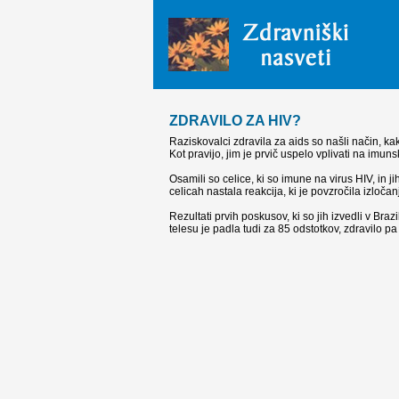
ZDRAVILO ZA HIV?
Raziskovalci zdravila za aids so našli način, kak
Kot pravijo, jim je prvič uspelo vplivati na imuns
Osamili so celice, ki so imune na virus HIV, in j
celicah nastala reakcija, ki je povzročila izločan
Rezultati prvih poskusov, ki so jih izvedli v Brazil
telesu je padla tudi za 85 odstotkov, zdravilo pa