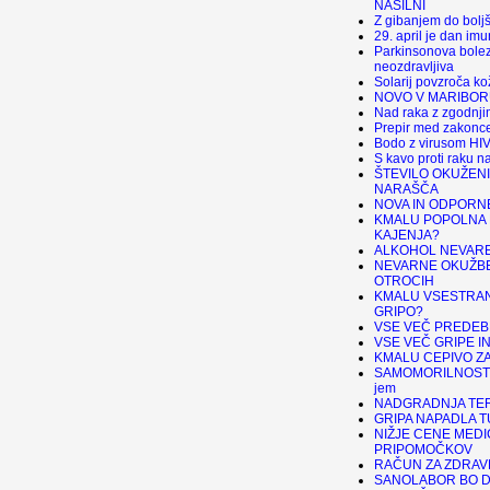
NASILNI
Z gibanjem do bolj
29. april je dan imu
Parkinsonova bolez
neozdravljiva
Solarij povzroča k
NOVO V MARIBORU
Nad raka z zgodnji
Prepir med zakonce
Bodo z virusom HIV 
S kavo proti raku na
ŠTEVILO OKUŽENI
NARAŠČA
NOVA IN ODPORNE
KMALU POPOLNA
KAJENJA?
ALKOHOL NEVARE
NEVARNE OKUŽBE
OTROCIH
KMALU VSESTRAN
GRIPO?
VSE VEČ PREDEB
VSE VEČ GRIPE I
KMALU CEPIVO ZA
SAMOMORILNOST 
jem
NADGRADNJA TER
GRIPA NAPADLA 
NIŽJE CENE MEDI
PRIPOMOČKOV
RAČUN ZA ZDRAV
SANOLABOR BO D