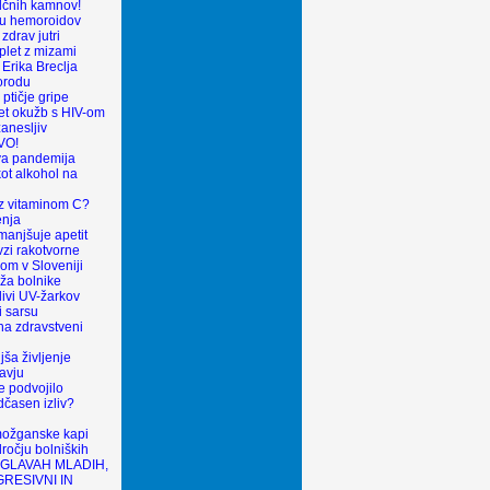
olčnih kamnov!
ku hemoroidov
zdrav jutri
plet z mizami
 Erika Breclja
orodu
v ptičje gripe
et okužb s HIV-om
anesljiv
VO!
va pandemija
ot alkohol na
 z vitaminom C?
enja
anjšuje apetit
zi rakotvorne
om v Sloveniji
oža bolnike
livi UV-žarkov
i sarsu
 na zdravstveni
ša življenje
avju
e podvojilo
dčasen izliv?
ožganske kapi
očju bolniških
 GLAVAH MLADIH,
GRESIVNI IN