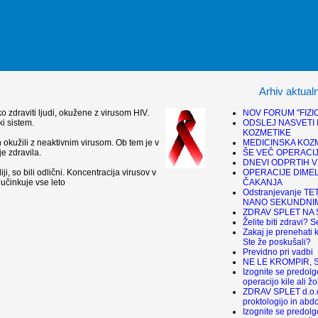
Arhiv aktual
NOV FORUM "FIZI
o zdraviti ljudi, okužene z virusom HIV.
ODSLEJ NASVETI 
ki sistem.
KOZMETIKE
MEDICINSKA KOZ
ih okužili z neaktivnim virusom. Ob tem je v
ŠE VEČ OPERACIJ
je zdravila.
DNEVI ODPRTIH V
OPERACIJE DIMEL
iji, so bili odlični. Koncentracija virusov v
ČAKANJA
 učinkuje vse leto
Odstranjevanje TE
NANO SEKUNDNIM
ZDRAV SPLET NA 
Želite biti zdravi? S
Zakaj je prenehati k
Ste že poskušali?
Previdno pri vadbi
NE LE KROMPIR, SIF
Izognite se predol
operacijo kile ali ž
ZDRAV SPLET d.o.o
proktologijo in abd
Izognite se predol