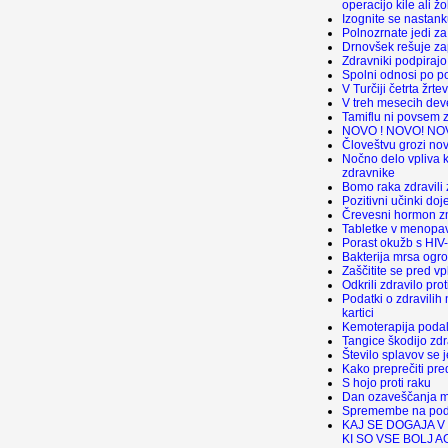
operacijo kile ali ž
Izognite se nastan
Polnozrnate jedi za 
Drnovšek rešuje za
Zdravniki podpirajo
Spolni odnosi po p
V Turčiji četrta žrte
V treh mesecih dev
Tamiflu ni povsem z
NOVO ! NOVO! NO
Človeštvu grozi no
Nočno delo vpliva k
zdravnike
Bomo raka zdravili
Pozitivni učinki doj
Črevesni hormon zm
Tabletke v menopav
Porast okužb s HIV-
Bakterija mrsa ogr
Zaščitite se pred vp
Odkrili zdravilo prot
Podatki o zdravilih
kartici
Kemoterapija podalj
Tangice škodijo zdr
Število splavov se j
Kako preprečiti pre
S hojo proti raku
Dan ozaveščanja m
Spremembe na podr
KAJ SE DOGAJA V
KI SO VSE BOLJ A