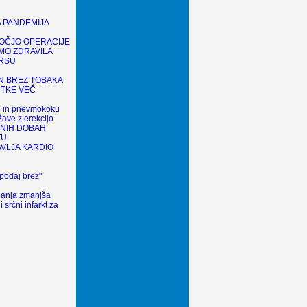
 PANDEMIJA
OČJO OPERACIJE
MO ZDRAVILA
ARSU
N BREZ TOBAKA
UTKE VEČ
pi in pnevmokoku
ave z erekcijo
LNIH DOBAH
TU
AVLJA KARDIO
podaj brez"
i
anja zmanjša
 srčni infarkt za