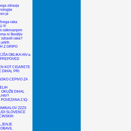
šega zdravja
nologije
en je
ožnega raka
 !!!
m odkrivanjem
ma ni škodljiv
zdravili raka?
 jetrih
H Z GRIPO
JŠA OBLIKA HIV-a
 PREPOVED
N KOT CIGARETE
 DIHAL PRI
SKO CEPIVO ZA
ELIH
N OKUŽB DIHAL
 HIV?
POVEZANA Z IQ-
MINALOV ZZZS
TUDI SLOVENCE
CINSKIH
LJENJE
OBAVIL