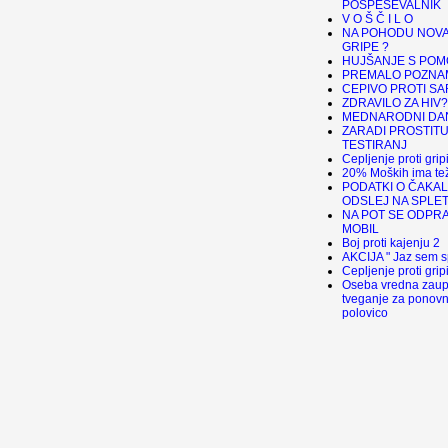
POSPEŠEVALNIK
V O Š Č I L O
NA POHODU NOVA
GRIPE ?
HUJŠANJE S POM
PREMALO POZNA
CEPIVO PROTI S
ZDRAVILO ZA HIV?
MEDNARODNI DA
ZARADI PROSTIT
TESTIRANJ
Cepljenje proti gri
20% Moških ima tež
PODATKI O ČAKA
ODSLEJ NA SPLE
NA POT SE ODPR
MOBIL
Boj proti kajenju 2
AKCIJA " Jaz sem s
Cepljenje proti grip
Oseba vredna zaup
tveganje za ponovni
polovico