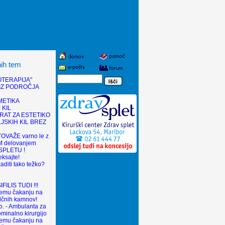
nih tem
OTERAPIJA"
IZ PODROČJA
METIKA
 KIL
RAT ZA ESTETIKO
JSKIH KIL BREZ
TOVAŽE varno le z
 delovanjem
SPLETU !
eksajte!
aditi tako težko?
ILIS TUDI !!!
gemu čakanju na
olčnih kamnov!
. - Ambulanta za
ominalno kirurgijo
gemu čakanju na