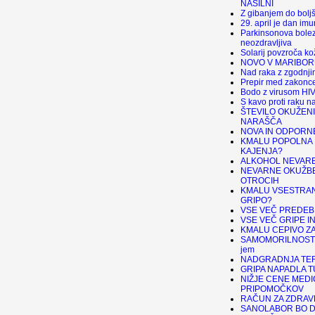
NASILNI
Z gibanjem do bolj
29. april je dan imu
Parkinsonova bolez
neozdravljiva
Solarij povzroča k
NOVO V MARIBORU
Nad raka z zgodnji
Prepir med zakonce
Bodo z virusom HIV 
S kavo proti raku na
ŠTEVILO OKUŽENI
NARAŠČA
NOVA IN ODPORNE
KMALU POPOLNA
KAJENJA?
ALKOHOL NEVARE
NEVARNE OKUŽBE
OTROCIH
KMALU VSESTRAN
GRIPO?
VSE VEČ PREDEB
VSE VEČ GRIPE I
KMALU CEPIVO ZA
SAMOMORILNOST 
jem
NADGRADNJA TER
GRIPA NAPADLA 
NIŽJE CENE MEDI
PRIPOMOČKOV
RAČUN ZA ZDRAV
SANOLABOR BO D