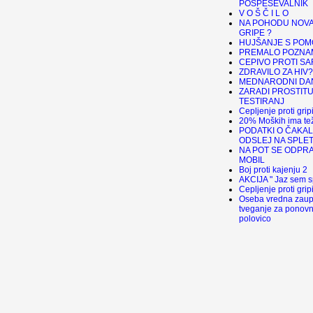
POSPEŠEVALNIK
V O Š Č I L O
NA POHODU NOVA
GRIPE ?
HUJŠANJE S POM
PREMALO POZNA
CEPIVO PROTI S
ZDRAVILO ZA HIV?
MEDNARODNI DA
ZARADI PROSTIT
TESTIRANJ
Cepljenje proti gri
20% Moških ima tež
PODATKI O ČAKA
ODSLEJ NA SPLE
NA POT SE ODPR
MOBIL
Boj proti kajenju 2
AKCIJA " Jaz sem s
Cepljenje proti grip
Oseba vredna zaup
tveganje za ponovni
polovico