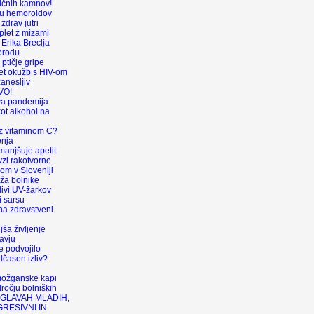
olčnih kamnov!
ku hemoroidov
zdrav jutri
plet z mizami
 Erika Breclja
orodu
v ptičje gripe
et okužb s HIV-om
anesljiv
VO!
va pandemija
ot alkohol na
 z vitaminom C?
enja
anjšuje apetit
zi rakotvorne
om v Sloveniji
oža bolnike
livi UV-žarkov
i sarsu
 na zdravstveni
ša življenje
avju
e podvojilo
dčasen izliv?
ožganske kapi
očju bolniških
 GLAVAH MLADIH,
GRESIVNI IN