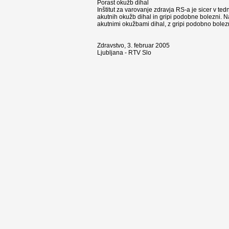
Porast okužb dihal
Inštitut za varovanje zdravja RS-a je sicer v ted
akutnih okužb dihal in gripi podobne bolezni. N
akutnimi okužbami dihal, z gripi podobno bolez
Zdravstvo, 3. februar 2005
Ljubljana - RTV Slo