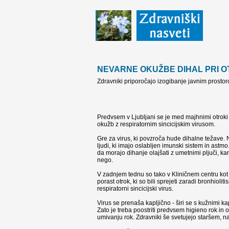
NEVARNE OKUŽBE DIHAL PRI O
Zdravniki priporočajo izogibanje javnim prosto
Predvsem v Ljubljani se je med majhnimi otroki
okužb z respiratornim sincicijskim virusom.
Gre za virus, ki povzroča hude dihalne težave. 
ljudi, ki imajo oslabljen imunski sistem in ast
da morajo dihanje olajšati z umetnimi pljuči, ka
nego.
V zadnjem tednu so tako v Kliničnem centru kot
porast otrok, ki so bili sprejeti zaradi bronhioliti
respiratorni sincicijski virus.
Virus se prenaša kapljično - širi se s kužnimi k
Zato je treba poostriti predvsem higieno rok i
umivanju rok. Zdravniki še svetujejo staršem, na