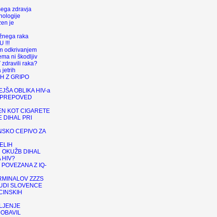
šega zdravja
nologije
en je
ožnega raka
 !!!
m odkrivanjem
ma ni škodljiv
zdravili raka?
 jetrih
H Z GRIPO
JŠA OBLIKA HIV-a
 PREPOVED
N KOT CIGARETE
 DIHAL PRI
SKO CEPIVO ZA
ELIH
N OKUŽB DIHAL
 HIV?
POVEZANA Z IQ-
MINALOV ZZZS
TUDI SLOVENCE
CINSKIH
LJENJE
OBAVIL