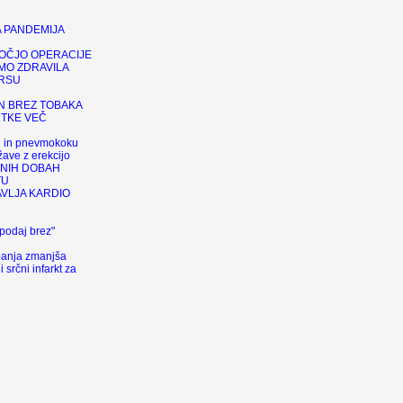
 PANDEMIJA
OČJO OPERACIJE
MO ZDRAVILA
ARSU
N BREZ TOBAKA
UTKE VEČ
pi in pnevmokoku
ave z erekcijo
LNIH DOBAH
TU
AVLJA KARDIO
podaj brez"
i
anja zmanjša
 srčni infarkt za