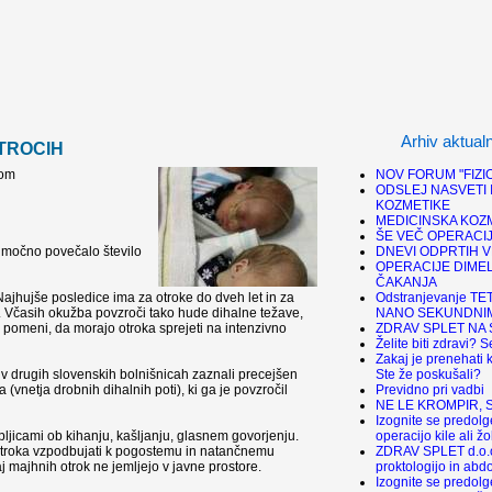
Arhiv aktual
TROCIH
NOV FORUM "FIZI
rom
ODSLEJ NASVETI 
KOZMETIKE
MEDICINSKA KOZ
ŠE VEČ OPERACIJ
DNEVI ODPRTIH V
 močno povečalo število
OPERACIJE DIMEL
ČAKANJA
Odstranjevanje TE
Najhujše posledice ima za otroke do dveh let in za
NANO SEKUNDNIM
mo. Včasih okužba povzroči tako hude dihalne težave,
ZDRAV SPLET NA 
r pomeni, da morajo otroka sprejeti na intenzivno
Želite biti zdravi? S
Zakaj je prenehati k
Ste že poskušali?
 v drugih slovenskih bolnišnicah zaznali precejšen
Previdno pri vadbi
sa (vnetja drobnih dihalnih poti), ki ga je povzročil
NE LE KROMPIR, SIF
Izognite se predol
operacijo kile ali ž
apljicami ob kihanju, kašljanju, glasnem govorjenju.
ZDRAV SPLET d.o.o
n otroka vzpodbujati k pogostemu in natančnemu
proktologijo in abd
j majhnih otrok ne jemljejo v javne prostore.
Izognite se predol