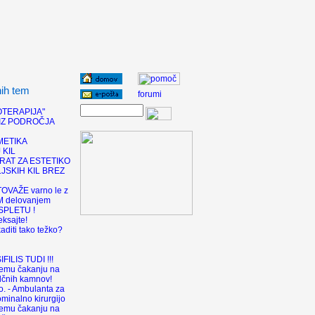
nih tem
OTERAPIJA"
IZ PODROČJA
METIKA
 KIL
RAT ZA ESTETIKO
JSKIH KIL BREZ
TOVAŽE varno le z
 delovanjem
SPLETU !
eksajte!
aditi tako težko?
ILIS TUDI !!!
gemu čakanju na
olčnih kamnov!
. - Ambulanta za
ominalno kirurgijo
gemu čakanju na