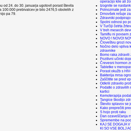
operacijo kile ali ž
Izognite se nastan
nu od 24. do 30. januarja ugotovil porast števila
Polnozrnate jedi za 
a 100.000 prebivalcev je bilo 2476,5 obolelih z
Drnovšek rešuje za
nijo pa 79.
Zdravniki podpirajo
Spolni odnosi po p
V Turčiji četrta žrte
V treh mesecih dev
Tamiflu ni povsem z
NOVO ! NOVO! NO
Človeštvu grozi no
Nočno delo vpliva k
zdravnike
Bomo raka zdravili
Pozitivni učinki doj
Črevesni hormon zm
Tabletke v menopav
Porast okužb s HIV-
Bakterija mrsa ogr
Zaščitite se pred vp
Odkrili zdravilo prot
Podatki o zdravilih
kartici
Kemoterapija podalj
Tangice škodijo zdr
Število splavov se j
Kako preprečiti pre
S hojo proti raku
Dan ozaveščanja m
Spremembe na podr
KAJ SE DOGAJA V
KI SO VSE BOLJ A