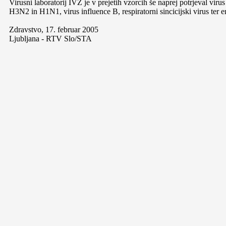
Virusni laboratorij IVZ je v prejetih vzorcih še naprej potrjeval viru
H3N2 in H1N1, virus influence B, respiratorni sincicijski virus ter e
Zdravstvo, 17. februar 2005
Ljubljana - RTV Slo/STA