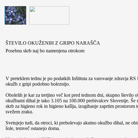
ŠTEVILO OKUŽENIH Z GRIPO NARAŠČA
Posebna skrb naj bo namenjena otrokom
V preteklem tednu je po podatkih Inštituta za varovanje zdravja RS š
okužb z gripi podobno boleznijo.
Obolelih je kar za tretjino več kot pred tednom dni, skupno število o
okužbami dihal je tako 3.105 na 100.000 prebivalcev Slovenije. Še 
skrb za higieno rok in higieno kašlja, izogibanje zaprtim prostorom t
svežem zraku.
Svetujejo tudi, da otroci, ki prebolevajo akutno okužbo dihal, ne obis
šole, temveč ostanejo doma.