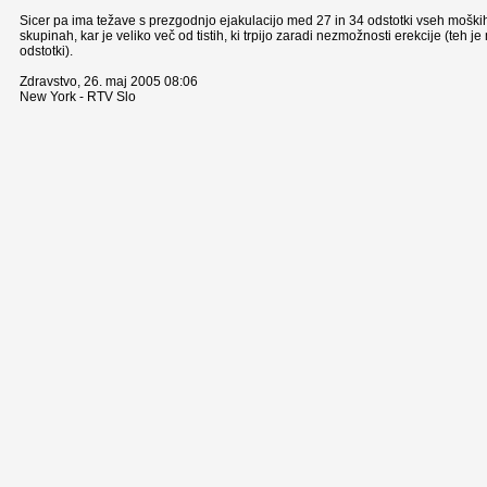
Sicer pa ima težave s prezgodnjo ejakulacijo med 27 in 34 odstotki vseh moških 
skupinah, kar je veliko več od tistih, ki trpijo zaradi nezmožnosti erekcije (teh j
odstotki).
Zdravstvo, 26. maj 2005 08:06
New York - RTV Slo