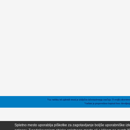
Vsa vsebina teh spletnih strani je izključno informativnega značaja. O svojih zdravstv
Vsebino je prepovedano kopirati brez dovoljen
Spletno mesto uporablja piškotke za zagotavljanje boljše uporabniške izku