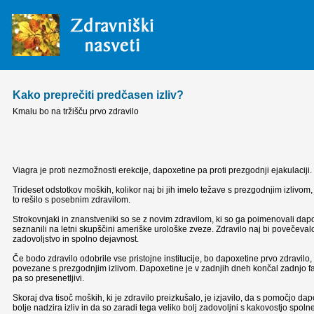
Kako preprečiti predčasen izliv?
Kmalu bo na tržišču prvo zdravilo
Viagra je proti nezmožnosti erekcije, dapoxetine pa proti prezgodnji ejakulaciji.
Trideset odstotkov moških, kolikor naj bi jih imelo težave s prezgodnjim izlivom
to rešilo s posebnim zdravilom.
Strokovnjaki in znanstveniki so se z novim zdravilom, ki so ga poimenovali dapo
seznanili na letni skupščini ameriške urološke zveze. Zdravilo naj bi povečeval
zadovoljstvo in spolno dejavnost.
Če bodo zdravilo odobrile vse pristojne institucije, bo dapoxetine prvo zdravilo, k
povezane s prezgodnjim izlivom. Dapoxetine je v zadnjih dneh končal zadnjo fazo
pa so presenetljivi.
Skoraj dva tisoč moških, ki je zdravilo preizkušalo, je izjavilo, da s pomočjo da
bolje nadzira izliv in da so zaradi tega veliko bolj zadovoljni s kakovostjo spoln