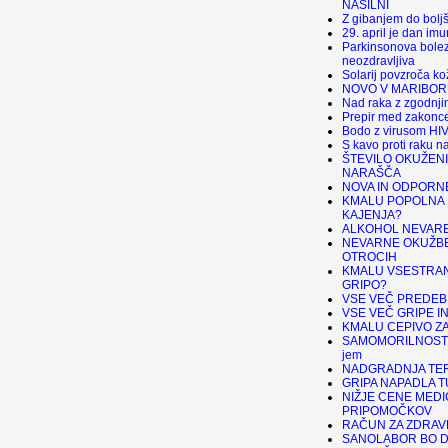
NASILNI
Z gibanjem do bolj
29. april je dan imu
Parkinsonova bolez
neozdravljiva
Solarij povzroča k
NOVO V MARIBORU
Nad raka z zgodnji
Prepir med zakonce
Bodo z virusom HIV 
S kavo proti raku na
ŠTEVILO OKUŽENI
NARAŠČA
NOVA IN ODPORNE
KMALU POPOLNA
KAJENJA?
ALKOHOL NEVARE
NEVARNE OKUŽBE
OTROCIH
KMALU VSESTRAN
GRIPO?
VSE VEČ PREDEB
VSE VEČ GRIPE I
KMALU CEPIVO ZA
SAMOMORILNOST 
jem
NADGRADNJA TER
GRIPA NAPADLA 
NIŽJE CENE MEDI
PRIPOMOČKOV
RAČUN ZA ZDRAV
SANOLABOR BO D