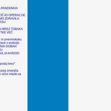
 PANDEMIJA
OČJO OPERACIJE
MO ZDRAVILA
ARSU
N BREZ TOBAKA
UTKE VEČ
pi in pnevmokoku
ave z erekcijo
LNIH DOBAH
TU
AVLJA KARDIO
podaj brez"
i
anja zmanjša
 srčni infarkt za