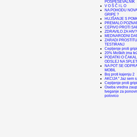
POSPEŠEVALNIK
V O Š Č I L O
NA POHODU NOVA
GRIPE ?
HUJŠANJE S POM
PREMALO POZNA
CEPIVO PROTI S
ZDRAVILO ZA HIV?
MEDNARODNI DA
ZARADI PROSTIT
TESTIRANJ
Cepljenje proti gri
20% Moških ima tež
PODATKI O ČAKA
ODSLEJ NA SPLE
NA POT SE ODPR
MOBIL
Boj proti kajenju 2
AKCIJA " Jaz sem s
Cepljenje proti grip
Oseba vredna zaup
tveganje za ponovni
polovico