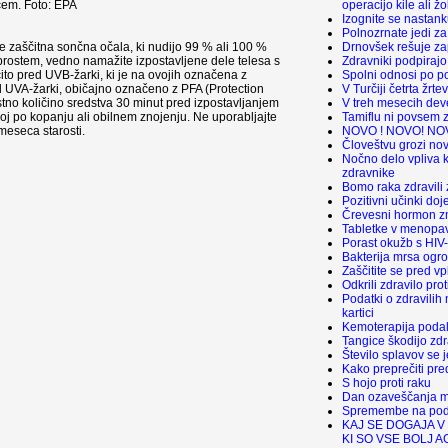
operacijo kile ali ž
cem. Foto: EPA
Izognite se nastan
Polnozrnate jedi za 
Drnovšek rešuje za
te zaščitna sončna očala, ki nudijo 99 % ali 100 %
Zdravniki podpirajo
a prostem, vedno namažite izpostavljene dele telesa s
Spolni odnosi po p
čito pred UVB-žarki, ki je na ovojih označena z
V Turčiji četrta žrte
 UVA-žarki, običajno označeno z PFA (Protection
V treh mesecih dev
tno količino sredstva 30 minut pred izpostavljanjem
Tamiflu ni povsem z
koj po kopanju ali obilnem znojenju. Ne uporabljajte
NOVO ! NOVO! NO
meseca starosti.
Človeštvu grozi no
Nočno delo vpliva k
zdravnike
Bomo raka zdravili
Pozitivni učinki doj
Črevesni hormon zm
Tabletke v menopav
Porast okužb s HIV-
Bakterija mrsa ogr
Zaščitite se pred vp
Odkrili zdravilo prot
Podatki o zdravilih
kartici
Kemoterapija podalj
Tangice škodijo zdr
Število splavov se j
Kako preprečiti pre
S hojo proti raku
Dan ozaveščanja m
Spremembe na podr
KAJ SE DOGAJA V
KI SO VSE BOLJ A