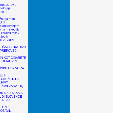
šega zdravja
nologije
en je
ožnega raka
 !!!
m odkrivanjem
ma ni škodljiv
zdravili raka?
 jetrih
H Z GRIPO
JŠA OBLIKA HIV-a
 PREPOVED
N KOT CIGARETE
 DIHAL PRI
SKO CEPIVO ZA
ELIH
N OKUŽB DIHAL
 HIV?
POVEZANA Z IQ-
MINALOV ZZZS
TUDI SLOVENCE
CINSKIH
LJENJE
OBAVIL