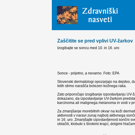
Zaščitite se pred vplivi UV-žarkov
Izogibajte se soncu med 10. in 16. uro
Sonce - prijetno, a nevarno. Foto: EPA
Slovenski dermatologi opozarjajo na dejstvo, da s
letih strmo narašča bolezen kožnega raka.
Zato priporočajo izogibanje izpostavljanju UV-ž
dokazano, da izpostavljanje UV-žarkom predstav
karcinoma ali malignega melanoma in vodi v pr
Za zmanjšanje morebitnih okvar na koži dermatol
aktivnosti v naravi zunaj najbolj aktivnega so
in 16. uro. Zmanjšajte izpostavljenost sončni sv
oblačili, klobuki s širokimi krajci, dolgimi hlačam