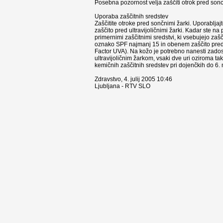
Posebna pozornost velja zaščiti otrok pred son
Uporaba zaščitnih sredstev
Zaščitite otroke pred sončnimi žarki. Uporabljaj
zaščito pred ultravijoličnimi žarki. Kadar ste n
primernimi zaščitnimi sredstvi, ki vsebujejo zaš
oznako SPF najmanj 15 in obenem zaščito pred
Factor UVA). Na kožo je potrebno nanesti zados
ultravijoličnim žarkom, vsaki dve uri oziroma ta
kemičnih zaščitnih sredstev pri dojenčkih do 6. 
Zdravstvo, 4. julij 2005 10:46
Ljubljana - RTV SLO