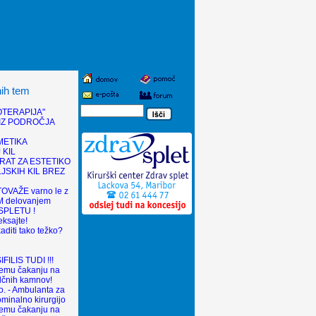
nih tem
OTERAPIJA"
IZ PODROČJA
METIKA
 KIL
RAT ZA ESTETIKO
JSKIH KIL BREZ
TOVAŽE varno le z
 delovanjem
SPLETU !
eksajte!
aditi tako težko?
ILIS TUDI !!!
gemu čakanju na
olčnih kamnov!
. - Ambulanta za
ominalno kirurgijo
gemu čakanju na