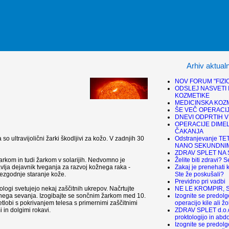
Arhiv aktual
NOV FORUM "FIZI
ODSLEJ NASVETI 
KOZMETIKE
MEDICINSKA KOZ
ŠE VEČ OPERACIJ
DNEVI ODPRTIH V
OPERACIJE DIMEL
ČAKANJA
Odstranjevanje TE
o ultravijolični žarki škodljivi za kožo. V zadnjih 30
NANO SEKUNDNIM
ZDRAV SPLET NA 
Želite biti zdravi? S
arkom in tudi žarkom v solarijih. Nedvomno je
Zakaj je prenehati k
lja dejavnik tveganja za razvoj kožnega raka -
Ste že poskušali?
ezgodnje staranje kože.
Previdno pri vadbi
NE LE KROMPIR, SIF
ogi svetujejo nekaj zaščitnih ukrepov. Načrtujte
Izognite se predol
nčnega sevanja. Izogibajte se sončnim žarkom med 10.
operacijo kile ali ž
etlobi s pokrivanjem telesa s primernimi zaščitnimi
ZDRAV SPLET d.o.o
i in dolgimi rokavi.
proktologijo in abd
Izognite se predol