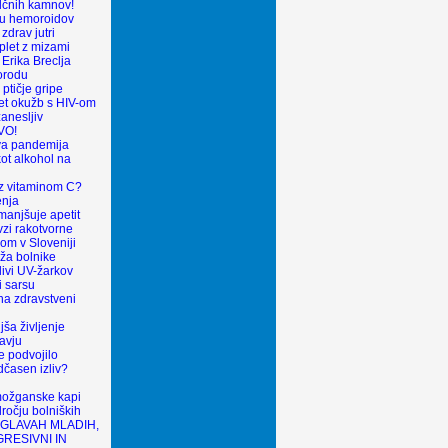
olčnih kamnov!
ku hemoroidov
zdrav jutri
plet z mizami
 Erika Breclja
orodu
v ptičje gripe
et okužb s HIV-om
anesljiv
VO!
va pandemija
ot alkohol na
 z vitaminom C?
enja
anjšuje apetit
zi rakotvorne
om v Sloveniji
oža bolnike
livi UV-žarkov
i sarsu
 na zdravstveni
ša življenje
avju
e podvojilo
dčasen izliv?
ožganske kapi
očju bolniških
 GLAVAH MLADIH,
GRESIVNI IN