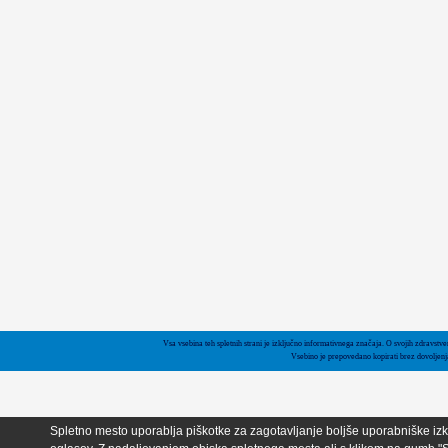
Vsa vsebina teh spletnih strani je izključno informativnega značaja. O svojih zdravstv
Vsebino je prepovedano kopirati brez dovoljen
Spletno mesto uporablja piškotke za zagotavljanje boljše uporabniške izku