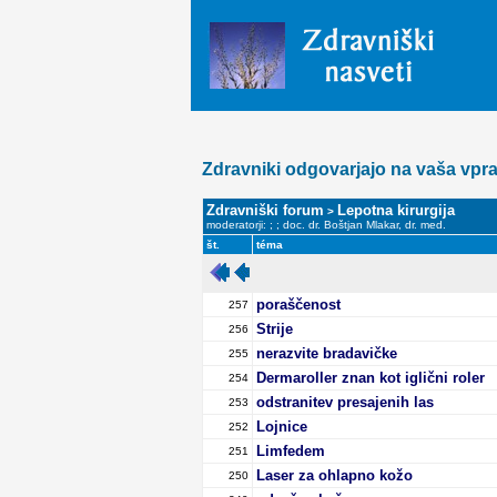
Zdravniki odgovarjajo na vaša vpr
Zdravniški forum
Lepotna kirurgija
>
moderatorji:
;
;
doc. dr. Boštjan Mlakar, dr. med.
št.
téma
poraščenost
257
Strije
256
nerazvite bradavičke
255
Dermaroller znan kot iglični roler
254
odstranitev presajenih las
253
Lojnice
252
Limfedem
251
Laser za ohlapno kožo
250