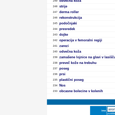
odvečna koža
249
strije
248
derma roller
247
rekonstrukcija
246
podočnjaki
245
presredek
244
dojke
243
operacija v femoralni regiji
242
zarezi
241
odvečna koža
240
zamašene lojnice na glavi v lasišč
239
preveč kože na trebuhu
238
poseg
237
prsi
236
plastični poseg
235
Nos
234
obcasne bolecine v kolenih
233
ime
pustit