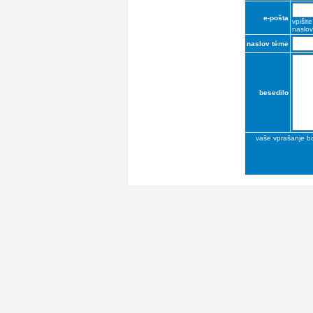
e-pošta
vpišit
naslov
naslov téme
besedilo
vaše vprašanje b