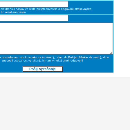
e elektronski naslov če ľelite prejeti obvestilo o odgovoru strokovnjaka;
 bo ostal anonimen
o posredovano strokovnjaku za to témo (
;
;
doc. dr. Boštjan Mlakar, dr. med.
), ki bo
presodil ustreznost vprašanja in nanj v nekaj dneh odgovoril