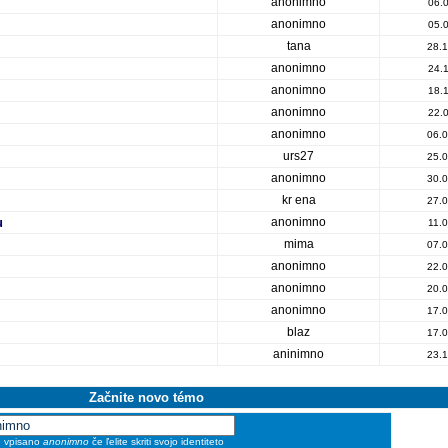
anonimno
06.
anonimno
05.
tana
28.1
anonimno
24.
anonimno
18.
anonimno
22.
anonimno
06.0
urs27
25.0
anonimno
30.0
kr ena
27.0
u
anonimno
11.
mima
07.0
anonimno
22.0
anonimno
20.0
anonimno
17.0
blaz
17.0
aninimno
23.1
Začnite novo témo
e vpisano
anonimno
če ľelite skriti svojo identiteto