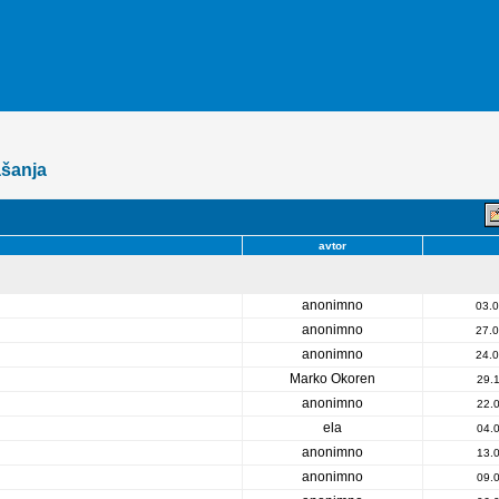
ašanja
avtor
anonimno
03.0
anonimno
27.0
anonimno
24.0
Marko Okoren
29.
anonimno
22.
ela
04.
anonimno
13.
anonimno
09.