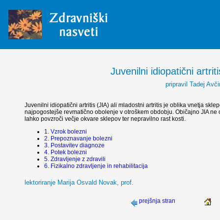
Juvenilni idiopatični artrit
pripravil Tadej Avči
Juvenilni idiopatični artritis (JIA) ali mladostni artritis je oblika vnetja skl
najpogostejše revmatično obolenje v otroškem obdobju. Običajno JIA ne o
lahko povzroči večje okvare sklepov ter nepravilno rast kosti.
1. Vzrok bolezni
2. Prepoznavanje bolezni
3. Postavitev diagnoze
4. Potek bolezni
5. Zdravljenje z zdravili
6. Fizikalno zdravljenje in rehabilitacija
lektoriranje Marija Osvald Novak, prof.
prejšnja stran