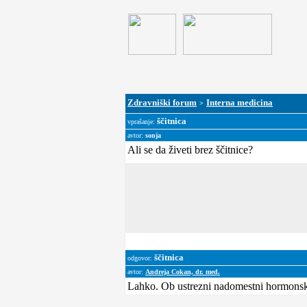
Zdravniški forum
Interna medicina
>
ščitnica
vprašanje:
avtor:
sonja
Ali se da živeti brez ščitnice?
ščitnica
odgovor:
avtor:
Andreja Cokan, dr. med.
Lahko. Ob ustrezni nadomestni hormonski 