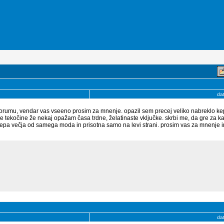
da
orumu, vendar vas vseeno prosim za mnenje. opazil sem precej veliko nabreklo k
nske tekočine že nekaj opažam časa trdne, želatinaste vključke. skrbi me, da gre za 
epa večja od samega moda in prisotna samo na levi strani. prosim vas za mnenje i
da