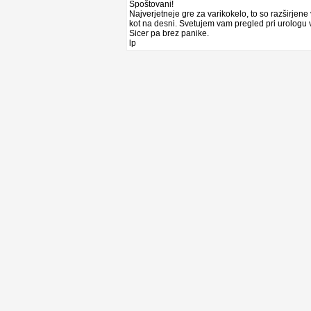
Spoštovani!
Najverjetneje gre za varikokelo, to so razširjen
kot na desni. Svetujem vam pregled pri urologu v
Sicer pa brez panike.
lp