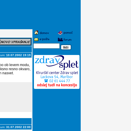
tum:
10.07.2002 19:19
epo ob levem modu,
kaksno resno okvaro,
n nasvet.
tum:
31.07.2002 22:00