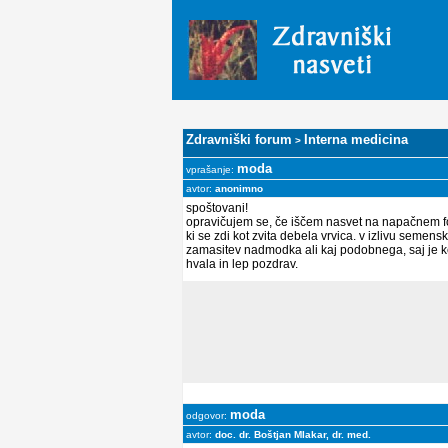
Zdravniški forum
Interna medicina
>
moda
vprašanje:
avtor:
anonimno
spoštovani!
opravičujem se, če iščem nasvet na napačnem f
ki se zdi kot zvita debela vrvica. v izlivu seme
zamasitev nadmodka ali kaj podobnega, saj je k
hvala in lep pozdrav.
moda
odgovor:
avtor:
doc. dr. Boštjan Mlakar, dr. med.