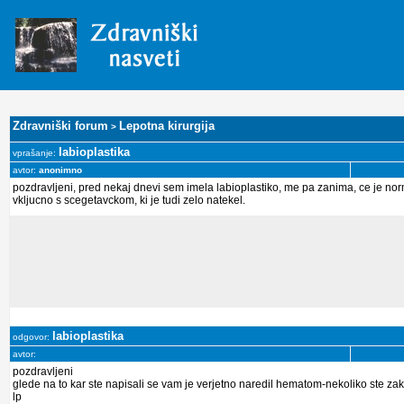
Zdravniški forum
Lepotna kirurgija
>
labioplastika
vprašanje:
avtor:
anonimno
pozdravljeni, pred nekaj dnevi sem imela labioplastiko, me pa zanima, ce je nor
vkljucno s scegetavckom, ki je tudi zelo natekel.
labioplastika
odgovor:
avtor:
pozdravljeni
glede na to kar ste napisali se vam je verjetno naredil hematom-nekoliko ste zak
lp